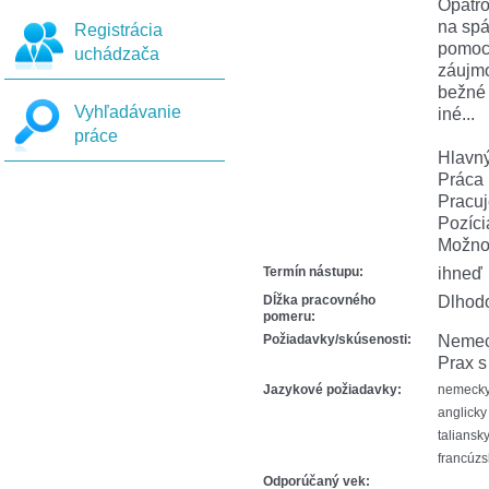
Opatro
na spá
Registrácia
pomoc 
uchádzača
záujmo
bežné 
Vyhľadávanie
iné...
práce
Hlavn
Práca 
Pracuj
Pozíci
Možnos
Termín nástupu:
ihneď
Dĺžka pracovného
Dlhod
pomeru:
Požiadavky/skúsenosti:
Nemeck
Prax s
Jazykové požiadavky:
nemecky 
anglicky
taliansk
francúzs
Odporúčaný vek: