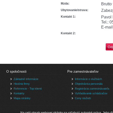
Mzda:
Brutto
Ubytovanie/strava:
Zabez
Kontakt 1:
Pavol 
Tel.: 
E-mail
Kontakt 2:
O spoločnosti
Pre zamestnávateľov
Základné informácie
Informácie o službách
História firmy
Objednávka personálu
Referencie - Top klienti
Registrácia zamestnávateľa
Kontakty
Vyhľadávanie uchádzačov
Mapa stránky
Ceny služieb
Na celý obsah webovej stránky sa vzťahujú autorské práva. Jeho ďa