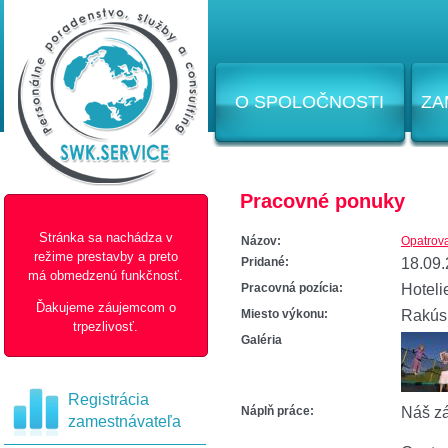
O SPOLOČNOSTI
ZA
Pracovné ponuky
Stránka sa nachádza v
Názov:
Opatrova
režime prestavby a preto
Pridané:
18.09
má obmedzenú funkčnosť.
Pracovná pozícia:
Hoteli
Ďakujeme záujemcom o
Miesto výkonu:
Rakúsk
trpezlivosť.
Galéria
Registrácia
Náplň práce:
Náš zá
zamestnávateľa